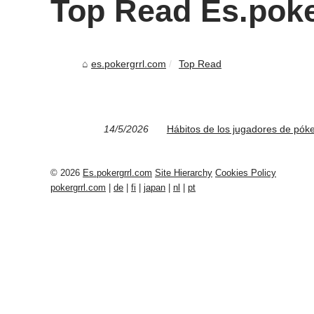
Top Read Es.poke
es.pokergrrl.com
Top Read
14/5/2026
Hábitos de los jugadores de pók
© 2026
Es.pokergrrl.com
Site Hierarchy
Cookies Policy
pokergrrl.com
|
de
|
fi
|
japan
|
nl
|
pt