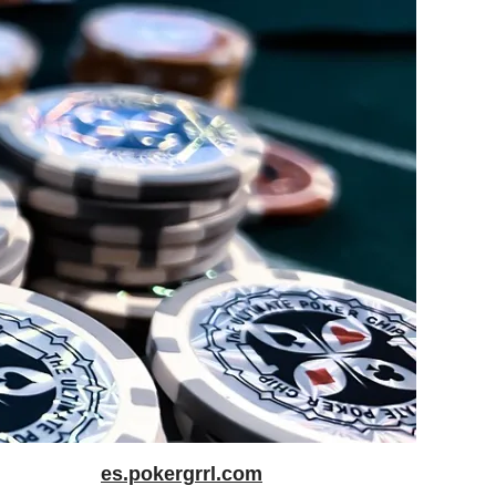
es.pokergrrl.com