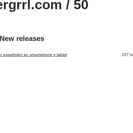
rgrrl.com / 50
New releases
er españoles en smartphone y tablet
107 I